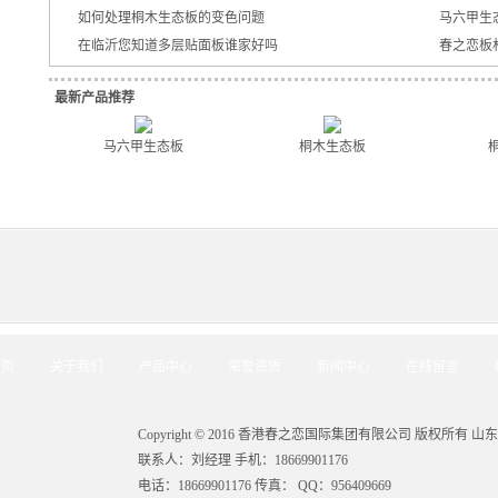
如何处理桐木生态板的变色问题
马六甲生
在临沂您知道多层贴面板谁家好吗
春之恋板
最新产品推荐
马六甲生态板
桐木生态板
首页
关于我们
产品中心
荣誉资质
新闻中心
在线留言
Copyright © 2016 香港春之恋国际集团有限公司 版权所有
山东
联系人：刘经理 手机：18669901176
电话：18669901176 传真： QQ：956409669