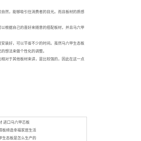
自然，能够吸引住消费者的目光。而且板材的质感
可以根据自己的喜好来随意的搭配板材，并且马六甲
安装好，可以节省不少的时间。虽然马六甲生态板
己的想法来做个性化的调整。
相对于其他板材来讲，是比较强的，因此在这一点
材 进口马六甲芯板
醛板缔造幸福家居生活
甲生态板是怎么生产的