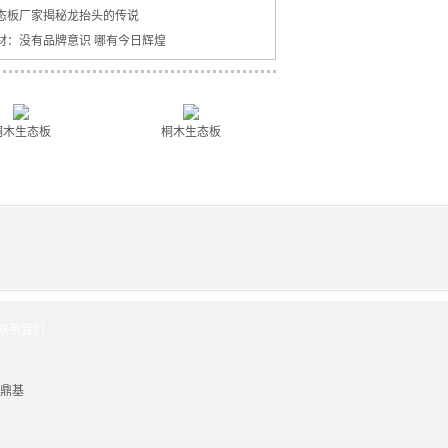
态板厂家揭秘龙抬头的传说
材：没有品牌意识 哪有今日辉煌
桐木生态板
桐木生态板
联系我们
鼎基