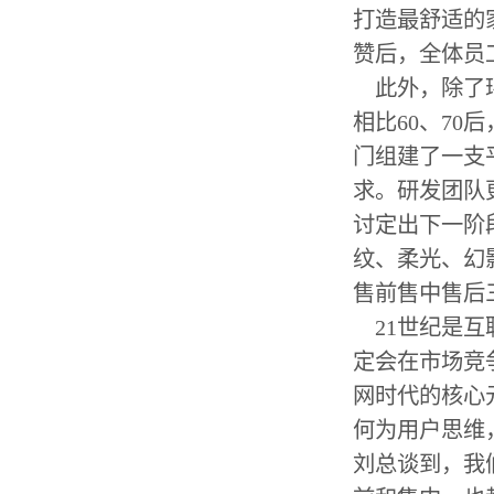
打造最舒适的
赞后，全体员
此外，除了环
相比60、7
门组建了一支
求。研发团队
讨定出下一阶
纹、柔光、幻
售前售中售后
21世纪是互
定会在市场竞
网时代的核心
何为用户思维
刘总谈到，我